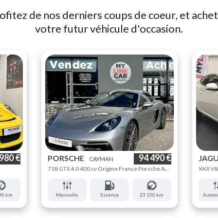
ofitez de nos derniers coups de coeur, et ache
votre futur véhicule d'occasion.
980 €
94 490 €
PORSCHE
JAG
CAYMAN
718 GTS 4.0 400 cv Origine France Porsche Approved 03/2028
XKR V8 
00 km
Manuelle
Essence
23 150 km
Autom