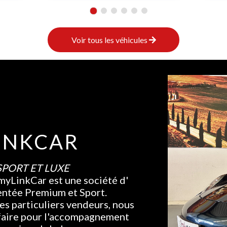
1
2
3
4
5
6
Voir tous les véhicules
INKCAR
SPORT ET LUXE
myLinkCar est une société d'
entée Premium et Sport.
es particuliers vendeurs, nous
-faire pour l'accompagnement