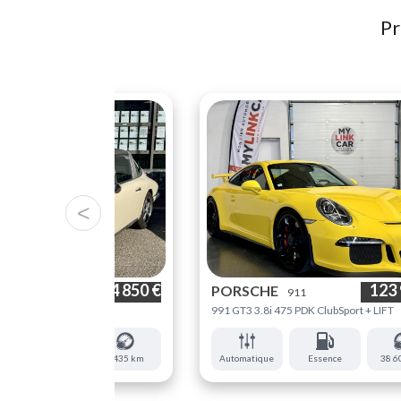
Pr
<
114 850 €
123 
E
PORSCHE
911
911
991 GT3 3.8i 475 PDK ClubSport + LIFT
Essence
2 435 km
Automatique
Essence
38 6