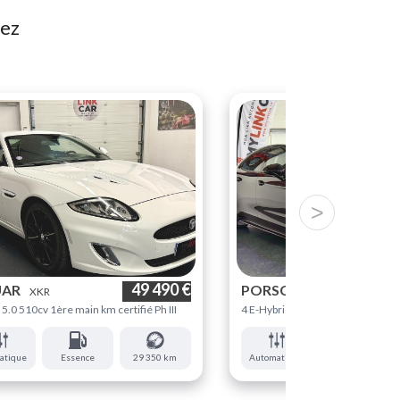
tez
>
49 490 €
UAR
PORSCHE
XKR
PANAMERA
5.0 510cv 1ère main km certifié Ph III
4 E-Hybride 2.9i V6 462cv Platin
atique
Essence
29 350 km
Automatique
Hybride rechargeable essence