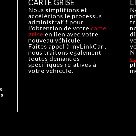
CARTE GRISE
L
Nous simplifions et
No
accélérions le processus
p
administratif pour
t
l'obtention de votre
carte
no
grise
en lien avec votre
di
nouveau véhicule.
vo
Faites appel à myLinkCar ,
vo
nous traitons également
N
toutes demandes
c
spécifiques relatives à
pl
votre véhicule.
mo
s,
la